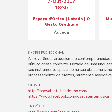
7-Out-2017
18:30
Espaço d'Orfeu | Latada | O
Mu
Gesto Orelhudo
Águeda
SINOPSE PROMOCIONAL
A irreverência, virtuosismo e contemporaneidade
público deste concerto. Dotado de uma linguagem
seu instrumento aplicando na sua obra uma simb
processamento de efeitos, raramente associáveis
WEBSITE
http://josevalente.bandcamp.com/
https://www.facebook.com/josevalentemusica
LINK VÍDEO