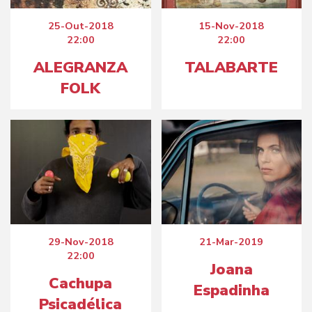
25-Out-2018
15-Nov-2018
22:00
22:00
ALEGRANZA
TALABARTE
FOLK
29-Nov-2018
21-Mar-2019
22:00
Joana
Cachupa
Espadinha
Psicadélica