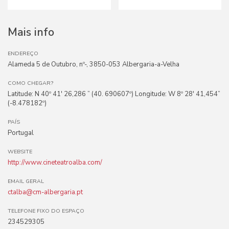
Mais info
ENDEREÇO
Alameda 5 de Outubro, nº-, 3850-053 Albergaria-a-Velha
COMO CHEGAR?
Latitude: N 40º 41′ 26,286 ” (40. 690607º) Longitude: W 8º 28′ 41,454”
(-8.478182º)
PAÍS
Portugal
WEBSITE
http://www.cineteatroalba.com/
EMAIL GERAL
ctalba@cm-albergaria.pt
TELEFONE FIXO DO ESPAÇO
234529305