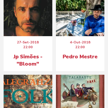
27-Set-2018
4-Out-2018
22:00
22:00
Jp Simões -
Pedro Mestre
"Bloom"