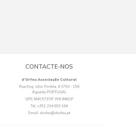
CONTACTE-NOS
d’Orfeu Associação Cultural
Rua Eng. Júlio Portela, 6 3750 - 158
Águeda PORTUGAL
GPS:
N40.57376º W8.44616º
Tel:
+351 234 603 164
Email:
dorfeu@dorfeu.pt