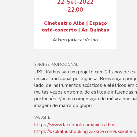
22-Set-2022
22:00
Cineteatro Alba | Espaço
café-concerto | Às Quintas
Albergaria-a-Velha
SINOPSE PROMOCIONAL
UXU Kalhus são um projeto com 21 anos de exis
música tradicional portuguesa. Reinvenção porq
lado, de instrumentos acústicos e elétricos em 
muitas vezes extremo, de estilos e influências n
português e/ou na composição de música original
imagem de marca do grupo.
WEBSITE
https://www.facebook.com/uxu.kalhus
https://uxukalhusbooking.wixsite.com/uxukalhus