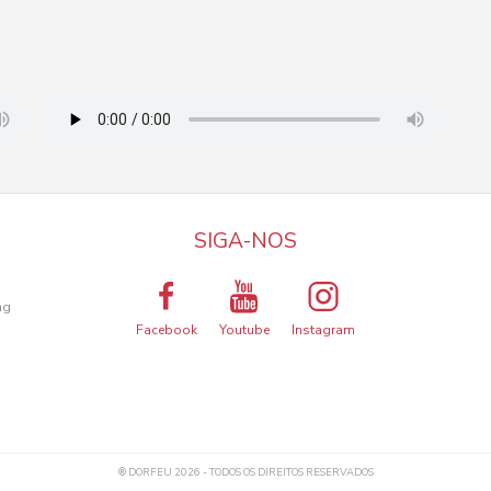
SIGA-NOS
a
ng
Facebook
Youtube
Instagram
ma melhor experiência de utilização.
® DORFEU 2026 - TODOS OS DIREITOS RESERVADOS