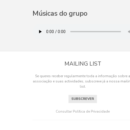
Músicas do grupo
MAILING LIST
Se queres receber regularmente toda a informação sobre 
associação e suas actividades, subscreve já a nossa maili
list.
SUBSCREVER
Os cookies.
Este site utiliza cookies para lhe proporcionar u
Consultar Política de Privacidade
OK, ACEITO