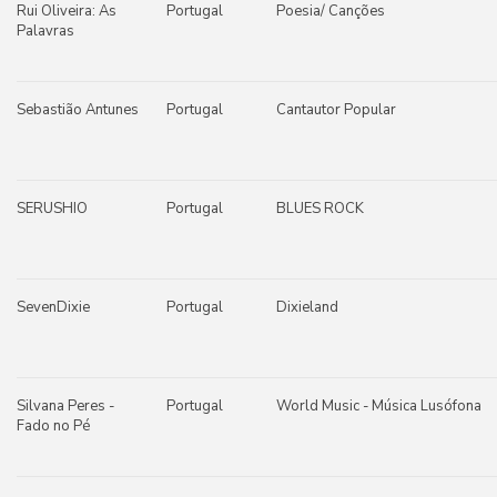
Rui Oliveira: As
Portugal
Poesia/ Canções
Palavras
Sebastião Antunes
Portugal
Cantautor Popular
SERUSHIO
Portugal
BLUES ROCK
SevenDixie
Portugal
Dixieland
Silvana Peres -
Portugal
World Music - Música Lusófona
Fado no Pé