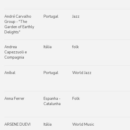
André Carvalho
Portugal
Jazz
Group - "The
Garden of Earthly
Delights"
Andrea
Itália
folk
Capezzuoli e
Compagnia
Aníbal
Portugal
World Jazz
Anna Ferrer
Espanha -
Folk
Catalunha
ARSENE DUEVI
Itália
World Music