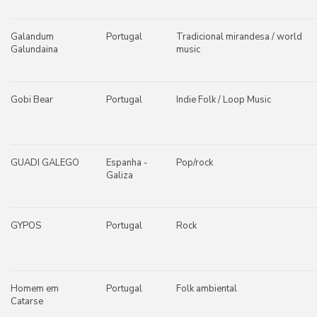
Galandum
Portugal
Tradicional mirandesa / world
Galundaina
music
Gobi Bear
Portugal
Indie Folk / Loop Music
GUADI GALEGO
Espanha -
Pop/rock
Galiza
GYPOS
Portugal
Rock
Homem em
Portugal
Folk ambiental
Catarse