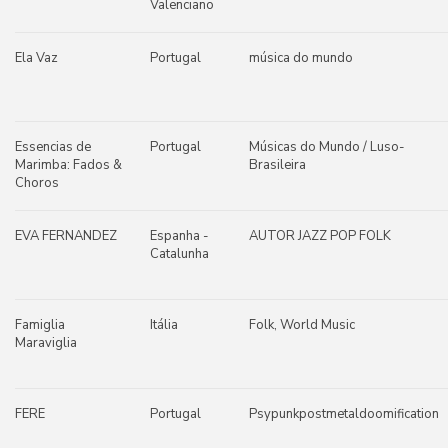
Valenciano
Ela Vaz
Portugal
música do mundo
Essencias de
Portugal
Músicas do Mundo / Luso-
Marimba: Fados &
Brasileira
Choros
EVA FERNANDEZ
Espanha -
AUTOR JAZZ POP FOLK
Catalunha
Famiglia
Itália
Folk, World Music
Maraviglia
FERE
Portugal
Psypunkpostmetaldoomification