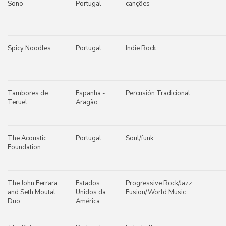
Sono
Portugal
canções
Spicy Noodles
Portugal
Indie Rock
Tambores de
Espanha -
Percusión Tradicional
Teruel
Aragão
The Acoustic
Portugal
Soul/funk
Foundation
The John Ferrara
Estados
Progressive Rock/Jazz
and Seth Moutal
Unidos da
Fusion/World Music
Duo
América