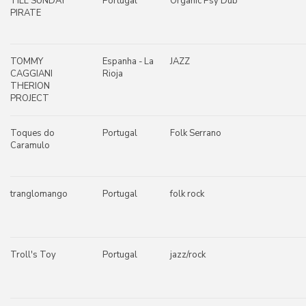
TILL SUNDAY
Portugal
Organic Psy Dub
PIRATE
TOMMY
Espanha - La
JAZZ
CAGGIANI
Rioja
THERION
PROJECT
Toques do
Portugal
Folk Serrano
Caramulo
tranglomango
Portugal
folk rock
Troll's Toy
Portugal
jazz/rock