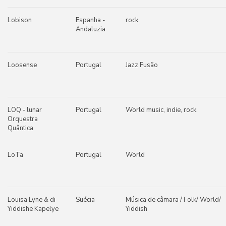
Lobison
Espanha -
rock
Andaluzia
Loosense
Portugal
Jazz Fusão
LOQ - lunar
Portugal
World music, indie, rock
Orquestra
Quântica
LoTa
Portugal
World
Louisa Lyne & di
Suécia
Música de câmara / Folk/ World/
Yiddishe Kapelye
Yiddish