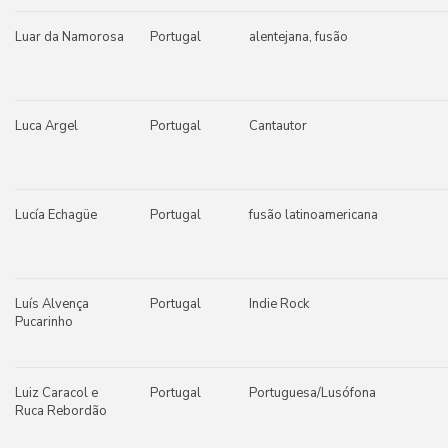
Luar da Namorosa
Portugal
alentejana, fusão
Luca Argel
Portugal
Cantautor
Lucía Echagüe
Portugal
fusão latinoamericana
Luís Alvença
Portugal
Indie Rock
Pucarinho
Luiz Caracol e
Portugal
Portuguesa/Lusófona
Ruca Rebordão