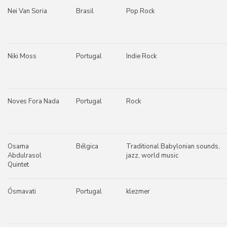
Nei Van Soria
Brasil
Pop Rock
Niki Moss
Portugal
Indie Rock
Noves Fora Nada
Portugal
Rock
Osama
Bélgica
Traditional Babylonian sounds,
Abdulrasol
jazz, world music
Quintet
Ósmavati
Portugal
klezmer