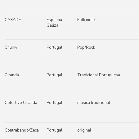
CAXADE
Espanha -
Folk indie
Galiza
Churky
Portugal
Pop/Rock
Ciranda
Portugal
Tradicional Portuguesa
Colectivo Ciranda
Portugal
música tradicional
Contrabando/Zeca
Portugal
original