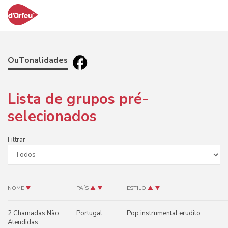
OuTonalidades
Lista de grupos pré-
selecionados
Filtrar
NOME
▼
PAÍS
▲
▼
ESTILO
▲
▼
2 Chamadas Não
Portugal
Pop instrumental erudito
Atendidas