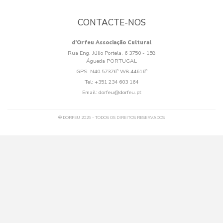
CONTACTE-NOS
d’Orfeu Associação Cultural
Rua Eng. Júlio Portela, 6 3750 - 158
Águeda PORTUGAL
GPS:
N40.57376º W8.44616º
Tel:
+351 234 603 164
Email:
dorfeu@dorfeu.pt
® DORFEU 2026 - TODOS OS DIREITOS RESERVADOS