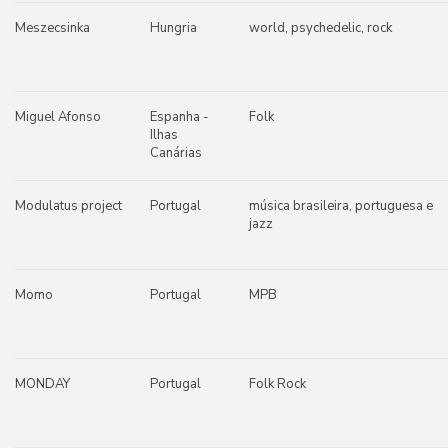
Meszecsinka
Hungria
world, psychedelic, rock
Miguel Afonso
Espanha -
Folk
Ilhas
Canárias
Modulatus project
Portugal
música brasileira, portuguesa e
jazz
Momo
Portugal
MPB
MONDAY
Portugal
Folk Rock