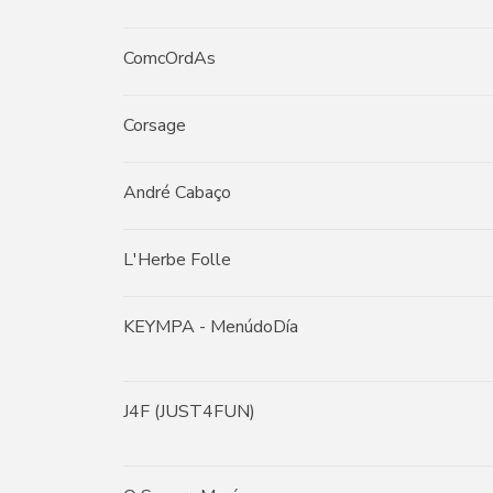
ComcOrdAs
Corsage
André Cabaço
L'Herbe Folle
KEYMPA - MenúdoDía
J4F (JUST4FUN)