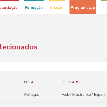
+
ssociação
Formação
Criação
Programação
elecionados
PAÍS
▲
ESTILO
▲
▼
Portugal
Folk / Electronica / Experi